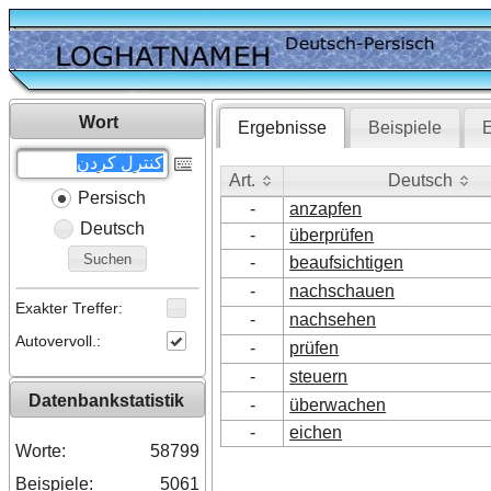
Wort
Ergebnisse
Beispiele
E
Art.
Deutsch
Persisch
Art.
Deutsch
-
anzapfen
Deutsch
-
überprüfen
Suchen
-
beaufsichtigen
-
nachschauen
Exakter Treffer:
-
nachsehen
Autovervoll.:
-
prüfen
-
steuern
Datenbankstatistik
-
überwachen
-
eichen
Worte:
58799
Beispiele:
5061