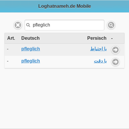
Loghatnameh.de Mobile
Art.
Deutsch
Persisch
-
-
pfleglich
با احتیاط
-
pfleglich
با دقت