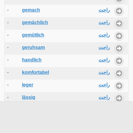
-
gemach
راحت
-
gemächlich
راحت
-
gemütlich
راحت
-
geruhsam
راحت
-
handlich
راحت
-
komfortabel
راحت
-
leger
راحت
-
lässig
راحت
-
mühelos
راحت
-
ausschlafen
راحت خوابیدن