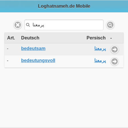
Loghatnameh.de Mobile
Art.
Deutsch
Persisch
-
-
bedeutsam
پرمعنا
-
bedeutungsvoll
پرمعنا