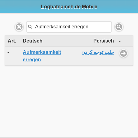
Loghatnameh.de Mobile
Art.
Deutsch
Persisch
-
-
Aufmerksamkeit
جلب توجه کردن
erregen