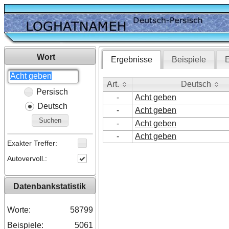
Wort
Ergebnisse
Beispiele
E
Art.
Deutsch
Persisch
Art.
Deutsch
-
Acht geben
Deutsch
-
Acht geben
Suchen
-
Acht geben
-
Acht geben
Exakter Treffer:
Autovervoll.:
Datenbankstatistik
Worte:
58799
Beispiele:
5061