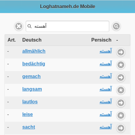
Loghatnameh.de Mobile
Art.
Deutsch
Persisch
-
-
allmählich
آهسته
-
bedächtig
آهسته
-
gemach
آهسته
-
langsam
آهسته
-
lautlos
آهسته
-
leise
آهسته
-
sacht
آهسته