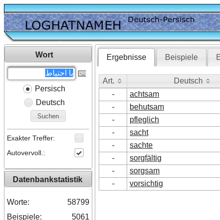
Wort
Ergebnisse
Beispiele
E
Art.
Deutsch
Persisch
Art.
Deutsch
-
achtsam
Deutsch
-
behutsam
Suchen
-
pfleglich
-
sacht
Exakter Treffer:
-
sachte
Autovervoll.:
-
sorgfältig
-
sorgsam
Datenbankstatistik
-
vorsichtig
Worte:
58799
Beispiele:
5061