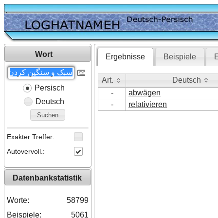
Wort
Ergebnisse
Beispiele
E
Art.
Deutsch
Persisch
Art.
Deutsch
-
abwägen
Deutsch
-
relativieren
Suchen
Exakter Treffer:
Autovervoll.:
Datenbankstatistik
Worte:
58799
Beispiele:
5061