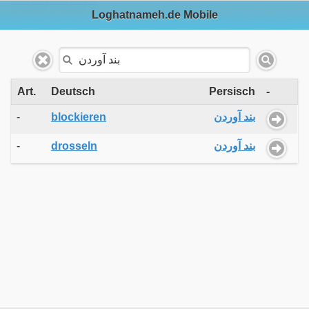
Loghatnameh.de Mobile
Art.
Deutsch
Persisch
-
-
blockieren
بند آوردن
-
drosseln
بند آوردن