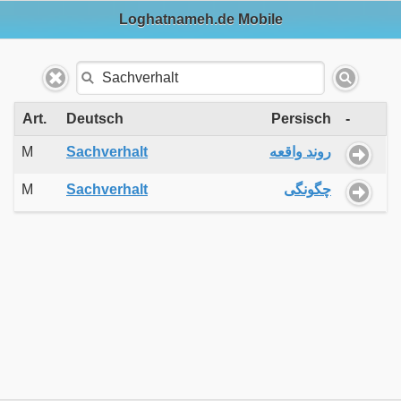
Loghatnameh.de Mobile
Art.
Deutsch
Persisch
-
M
Sachverhalt
روند واقعه
M
Sachverhalt
چگونگی