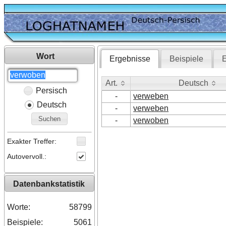
Wort
Ergebnisse
Beispiele
E
Art.
Deutsch
Persisch
Art.
Deutsch
-
verweben
Deutsch
-
verweben
Suchen
-
verwoben
Exakter Treffer:
Autovervoll.:
Datenbankstatistik
Worte:
58799
Beispiele:
5061