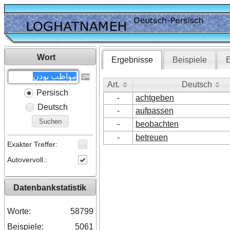
Wort
Ergebnisse
Beispiele
E
Art.
Deutsch
Persisch
Art.
Deutsch
-
achtgeben
Deutsch
-
aufpassen
Suchen
-
beobachten
-
betreuen
Exakter Treffer:
Autovervoll.:
Datenbankstatistik
Worte:
58799
Beispiele:
5061