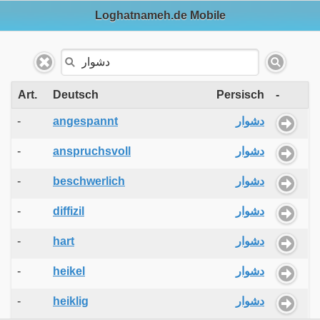
Loghatnameh.de Mobile
Art.
Deutsch
Persisch
-
-
angespannt
دشوار
-
anspruchsvoll
دشوار
-
beschwerlich
دشوار
-
diffizil
دشوار
-
hart
دشوار
-
heikel
دشوار
-
heiklig
دشوار