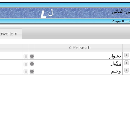
rweitern
Persisch
Persisch
دشوار
ناگوار
وخیم