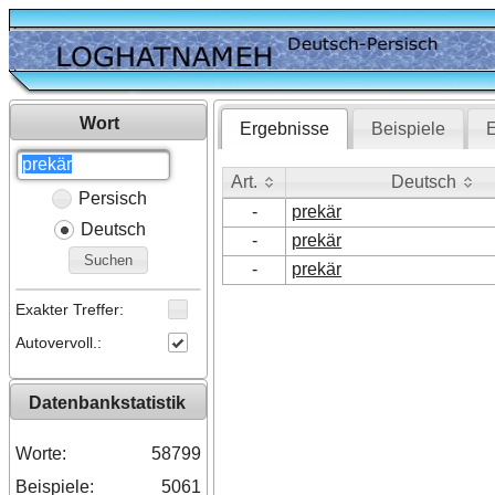
Wort
Ergebnisse
Beispiele
E
Art.
Deutsch
Persisch
Art.
Deutsch
-
prekär
Deutsch
-
prekär
Suchen
-
prekär
Exakter Treffer:
Autovervoll.:
Datenbankstatistik
Worte:
58799
Beispiele:
5061