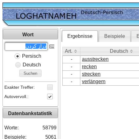
Wort
Ergebnisse
Beispiele
E
Art.
Deutsch
Persisch
Art.
Deutsch
-
ausstrecken
Deutsch
-
recken
Suchen
-
strecken
-
verlängern
Exakter Treffer:
Autovervoll.:
Datenbankstatistik
Worte:
58799
Beispiele:
5061