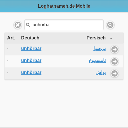
Loghatnameh.de Mobile
Art.
Deutsch
Persisch
-
-
unhörbar
بی‌صدا
-
unhörbar
نامسموع
-
unhörbar
یواش