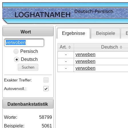
Wort
Ergebnisse
Beispiele
E
Art.
Deutsch
Persisch
Art.
Deutsch
-
verweben
Deutsch
-
verweben
Suchen
-
verwoben
Exakter Treffer:
Autovervoll.:
Datenbankstatistik
Worte:
58799
Beispiele:
5061