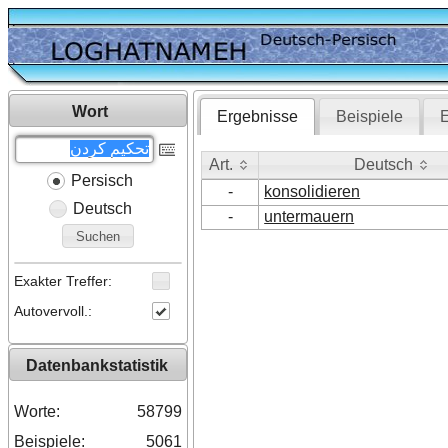
Wort
Ergebnisse
Beispiele
E
Art.
Deutsch
Persisch
Art.
Deutsch
-
konsolidieren
Deutsch
-
untermauern
Suchen
Exakter Treffer:
Autovervoll.:
Datenbankstatistik
Worte:
58799
Beispiele:
5061