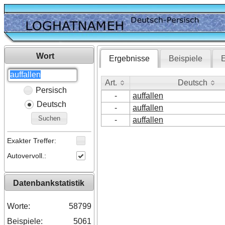
Wort
Ergebnisse
Beispiele
E
Art.
Deutsch
Persisch
Art.
Deutsch
-
auffallen
Deutsch
-
auffallen
Suchen
-
auffallen
Exakter Treffer:
Autovervoll.:
Datenbankstatistik
Worte:
58799
Beispiele:
5061