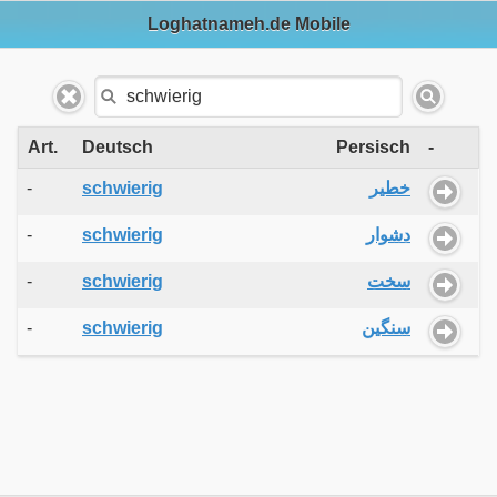
Loghatnameh.de Mobile
Art.
Deutsch
Persisch
-
-
schwierig
خطیر
-
schwierig
دشوار
-
schwierig
سخت
-
schwierig
سنگین