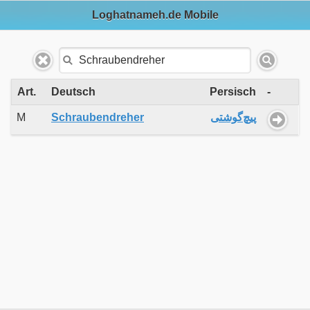
Loghatnameh.de Mobile
Art.
Deutsch
Persisch
-
M
Schraubendreher
پیچ‌گوشتی