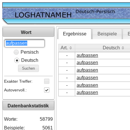
Wort
Ergebnisse
Beispiele
E
Art.
Deutsch
Persisch
Art.
Deutsch
-
aufpassen
Deutsch
-
aufpassen
Suchen
-
aufpassen
-
aufpassen
Exakter Treffer:
-
aufpassen
Autovervoll.:
-
aufpassen
Datenbankstatistik
Worte:
58799
Beispiele:
5061