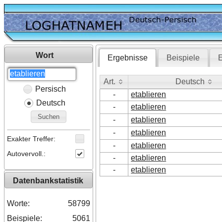
Wort
Ergebnisse
Beispiele
E
Art.
Deutsch
Persisch
Art.
Deutsch
-
etablieren
Deutsch
-
etablieren
Suchen
-
etablieren
-
etablieren
Exakter Treffer:
-
etablieren
Autovervoll.:
-
etablieren
-
etablieren
Datenbankstatistik
Worte:
58799
Beispiele:
5061