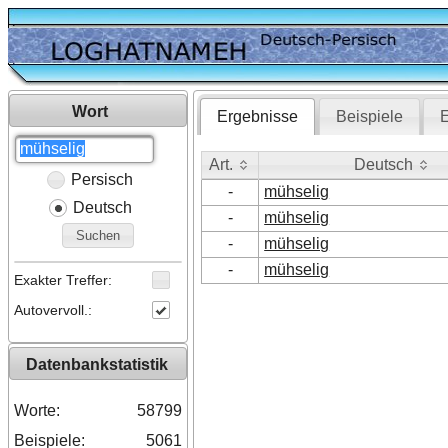
Wort
Ergebnisse
Beispiele
E
Art.
Deutsch
Persisch
Art.
Deutsch
-
mühselig
Deutsch
-
mühselig
Suchen
-
mühselig
-
mühselig
Exakter Treffer:
Autovervoll.:
Datenbankstatistik
Worte:
58799
Beispiele:
5061