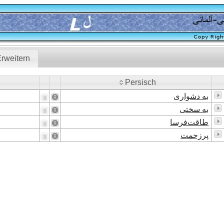
rweitern
Persisch
Persisch
به دشواری
به سختی
طاقت‌فرسا
پرزحمت