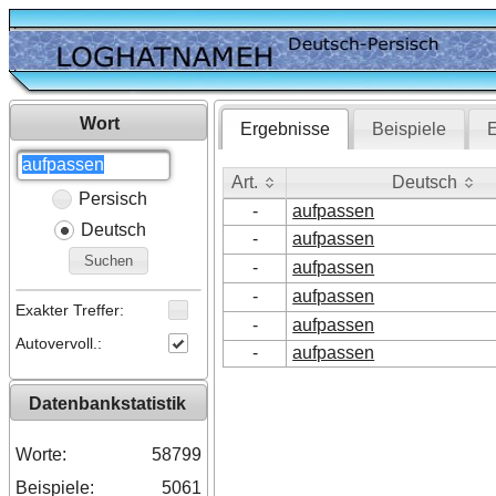
Wort
Ergebnisse
Beispiele
E
Art.
Deutsch
Persisch
Art.
Deutsch
-
aufpassen
Deutsch
-
aufpassen
Suchen
-
aufpassen
-
aufpassen
Exakter Treffer:
-
aufpassen
Autovervoll.:
-
aufpassen
Datenbankstatistik
Worte:
58799
Beispiele:
5061