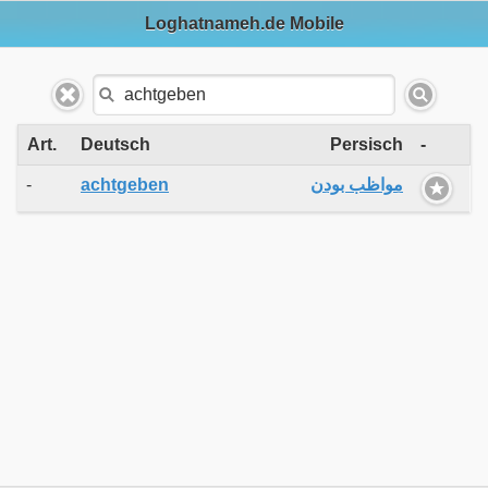
Loghatnameh.de Mobile
Art.
Deutsch
Persisch
-
-
achtgeben
مواظب بودن