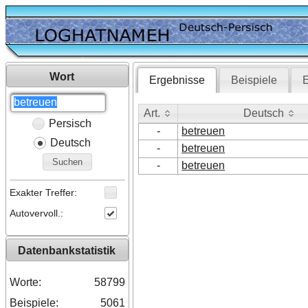
Wort
Ergebnisse
Beispiele
E
Art.
Deutsch
Persisch
Art.
Deutsch
-
betreuen
Deutsch
-
betreuen
Suchen
-
betreuen
Exakter Treffer:
Autovervoll.:
Datenbankstatistik
Worte:
58799
Beispiele:
5061