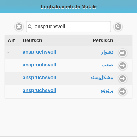
Loghatnameh.de Mobile
Art.
Deutsch
Persisch
-
-
anspruchsvoll
دشوار
-
anspruchsvoll
صعب
-
anspruchsvoll
مشکل‌پسند
-
anspruchsvoll
پرتوقع