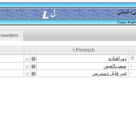
rweitern
Persisch
Persisch
دورافتاده
-
صعب‌العبور
-
غیر قابل دسترس