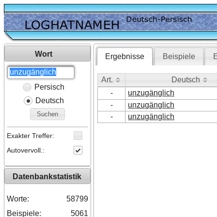
Wort
Ergebnisse
Beispiele
E
Art.
Deutsch
Persisch
Art.
Deutsch
-
unzugänglich
Deutsch
-
unzugänglich
Suchen
-
unzugänglich
Exakter Treffer:
Autovervoll.:
Datenbankstatistik
Worte:
58799
Beispiele:
5061