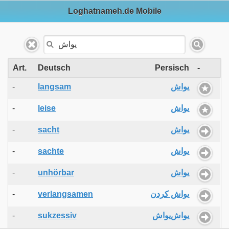
Loghatnameh.de Mobile
Art.
Deutsch
Persisch
-
-
langsam
یواش
-
leise
یواش
-
sacht
یواش
-
sachte
یواش
-
unhörbar
یواش
-
verlangsamen
یواش کردن
-
sukzessiv
یواش‌یواش