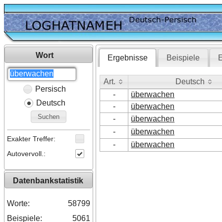
Wort
Ergebnisse
Beispiele
E
Art.
Deutsch
Persisch
Art.
Deutsch
-
überwachen
Deutsch
-
überwachen
Suchen
-
überwachen
-
überwachen
Exakter Treffer:
-
überwachen
Autovervoll.:
Datenbankstatistik
Worte:
58799
Beispiele:
5061