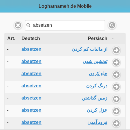
Loghatnameh.de Mobile
Art.
Deutsch
Persisch
-
-
absetzen
از مالیات کم کردن
-
absetzen
ته‌نشین شدن
-
absetzen
خلع کردن
-
absetzen
درنگ کردن
-
absetzen
زمین گذاشتن
-
absetzen
عزل کردن
-
absetzen
فرود آمدن