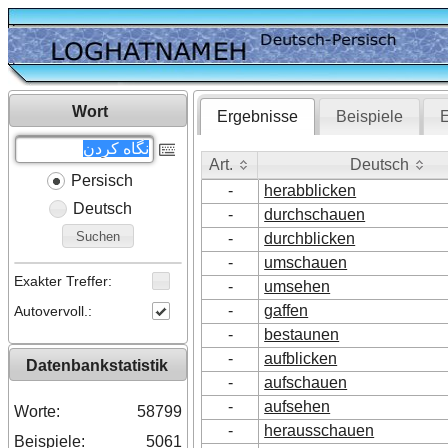
Wort
Ergebnisse
Beispiele
E
Art.
Deutsch
Persisch
Art.
Deutsch
-
herabblicken
Deutsch
-
durchschauen
Suchen
-
durchblicken
-
umschauen
Exakter Treffer:
-
umsehen
-
gaffen
Autovervoll.:
-
bestaunen
-
aufblicken
Datenbankstatistik
-
aufschauen
-
aufsehen
Worte:
58799
-
herausschauen
Beispiele:
5061