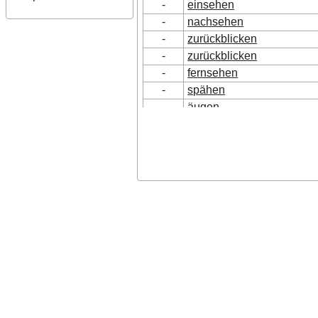
-
einsehen
-
nachsehen
-
zurückblicken
-
zurückblicken
-
fernsehen
-
spähen
-
äugen
N
Blindspiel
-
angucken
-
anschauen
-
ansehen
-
besichtigen
-
betrachten
-
blicken
-
gucken
-
nachschlagen
-
schauen
-
sehen