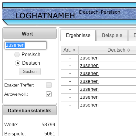
Wort
Ergebnisse
Beispiele
E
Art.
Deutsch
Persisch
Art.
Deutsch
-
zusehen
Deutsch
-
zusehen
Suchen
-
zusehen
-
zusehen
Exakter Treffer:
-
zusehen
Autovervoll.:
-
zusehen
-
zusehen
Datenbankstatistik
Worte:
58799
Beispiele:
5061