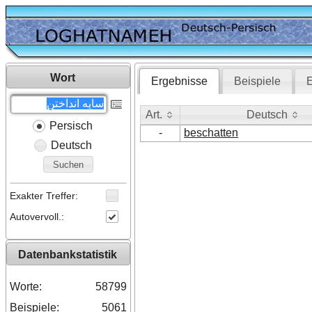
Wort
Ergebnisse
Beispiele
E
Art.
Deutsch
Persisch
Art.
Deutsch
-
beschatten
Deutsch
Suchen
Exakter Treffer:
Autovervoll.:
Datenbankstatistik
Worte:
58799
Beispiele:
5061