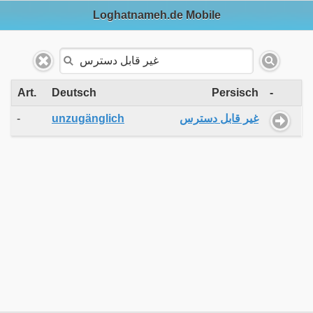
Loghatnameh.de Mobile
Art.
Deutsch
Persisch
-
-
unzugänglich
غیر قابل دسترس