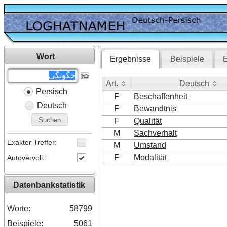
Wort
Ergebnisse
Beispiele
E
Art.
Deutsch
Persisch
Art.
Deutsch
F
Beschaffenheit
Deutsch
F
Bewandtnis
Suchen
F
Qualität
M
Sachverhalt
Exakter Treffer:
M
Umstand
F
Modalität
Autovervoll.:
Datenbankstatistik
Worte:
58799
Beispiele:
5061