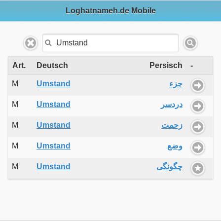
Loghatnameh.de Mobile
Art.
Deutsch
Persisch
-
M
Umstand
جزء
M
Umstand
دردسر
M
Umstand
زحمت
M
Umstand
وضع
M
Umstand
چگونگی