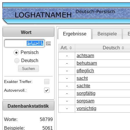
Wort
Ergebnisse
Beispiele
E
Art.
Deutsch
Persisch
Art.
Deutsch
-
achtsam
Deutsch
-
behutsam
Suchen
-
pfleglich
-
sacht
Exakter Treffer:
-
sachte
Autovervoll.:
-
sorgfältig
-
sorgsam
Datenbankstatistik
-
vorsichtig
Worte:
58799
Beispiele:
5061