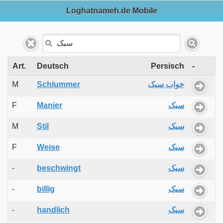
Loghatnameh.de Mobile
Art.
Deutsch
Persisch
-
M
Schlummer
خواب سبک
F
Manier
سبک
M
Stil
سبک
F
Weise
سبک
-
beschwingt
سبک
-
billig
سبک
-
handlich
سبک