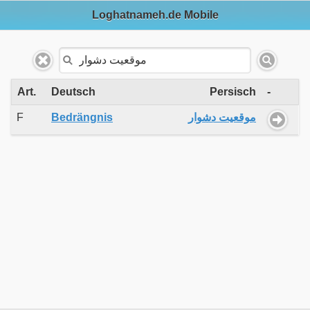
Loghatnameh.de Mobile
Art.
Deutsch
Persisch
-
F
Bedrängnis
موقعیت دشوار