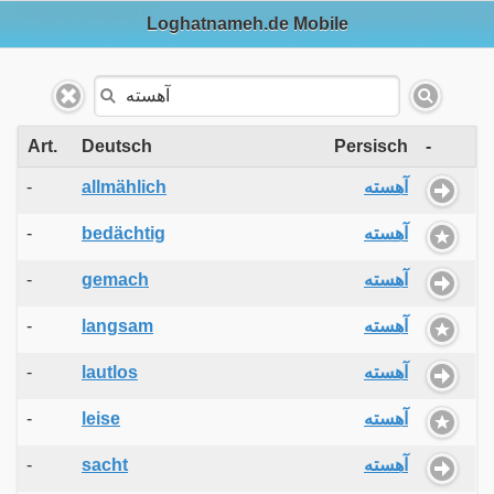
Loghatnameh.de Mobile
Art.
Deutsch
Persisch
-
-
allmählich
آهسته
-
bedächtig
آهسته
-
gemach
آهسته
-
langsam
آهسته
-
lautlos
آهسته
-
leise
آهسته
-
sacht
آهسته