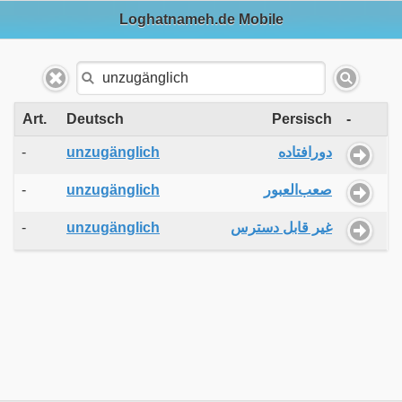
Loghatnameh.de Mobile
Art.
Deutsch
Persisch
-
-
unzugänglich
دورافتاده
-
unzugänglich
صعب‌العبور
-
unzugänglich
غیر قابل دسترس