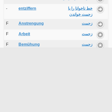
-
entziffern
خط ناخوانا را با
زحمت خواندن
F
Anstrengung
زحمت
F
Arbeit
زحمت
F
Bemühung
زحمت
F
Beschwerde
زحمت
F
Mühe
زحمت
M
Umstand
زحمت
F
Vorarbeit
زحمت اولیه
-
Mühe machen
زحمت دادن
-
anstrengen
زحمت کشیدن