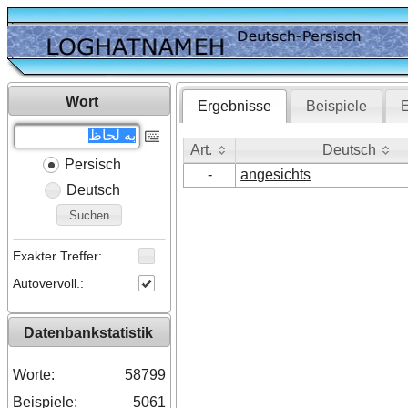
Wort
Ergebnisse
Beispiele
E
Art.
Deutsch
Persisch
Art.
Deutsch
-
angesichts
Deutsch
Suchen
Exakter Treffer:
Autovervoll.:
Datenbankstatistik
Worte:
58799
Beispiele:
5061