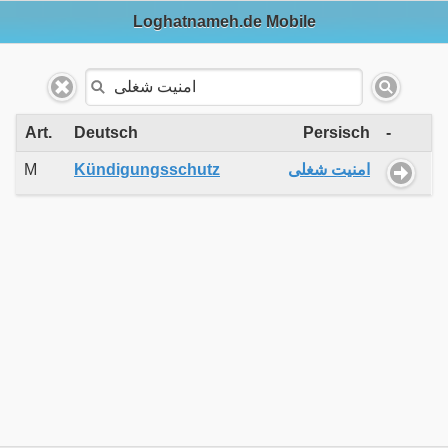
Loghatnameh.de Mobile
Art.
Deutsch
Persisch
-
M
Kündigungsschutz
امنیت شغلی