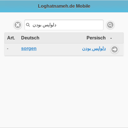
Loghatnameh.de Mobile
Art.
Deutsch
Persisch
-
-
sorgen
دلواپس بودن