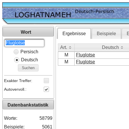
Wort
Ergebnisse
Beispiele
E
Art.
Deutsch
Persisch
Art.
Deutsch
M
Fluglotse
Deutsch
M
Fluglotse
Suchen
Exakter Treffer:
Autovervoll.:
Datenbankstatistik
Worte:
58799
Beispiele:
5061