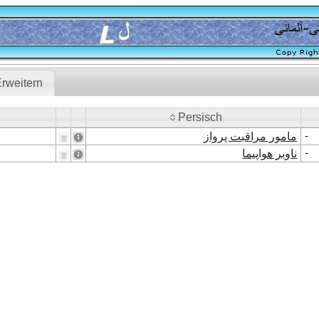
rweitern
Persisch
Persisch
-
مامور مراقبت پرواز
-
ناوبر هواپیما