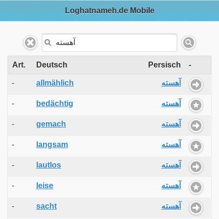
Loghatnameh.de Mobile
Art.
Deutsch
Persisch
-
-
allmählich
آهسته
-
bedächtig
آهسته
-
gemach
آهسته
-
langsam
آهسته
-
lautlos
آهسته
-
leise
آهسته
-
sacht
آهسته